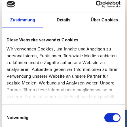
geht.
Wie möchte ich sterben? Welche Rituale
Zustimmung
Details
Über Cookies
gehören zu einem guten Abschied? Braucht
Abschied einen Ort? All das sind Fragen, über
die es sich lohnt, gemeinsam zu sprechen, zu
Diese Webseite verwendet Cookies
philosophieren, nachzudenken. Die Idee
Wir verwenden Cookies, um Inhalte und Anzeigen zu
dahinter: Das Thema Tod und Trauer aus der
personalisieren, Funktionen für soziale Medien anbieten
meist verdrängten Ecke ins Leben zu holen und
zu können und die Zugriffe auf unsere Website zu
sich der eigenen Endlichkeit bewusst zu werden,
analysieren. Außerdem geben wir Informationen zu Ihrer
um damit das Leben erfüllter zu gestalten.
Verwendung unserer Website an unsere Partner für
soziale Medien, Werbung und Analysen weiter. Unsere
Die Grundregeln sind dabei denkbar einfach:
Partner führen diese Informationen möglicherweise mit
Das Café ist nicht kommerziell, es gibt immer
weiteren Daten zusammen, die Sie ihnen bereitgestellt
Kaffee und Kuchen, die Treffen finden immer in
haben oder die sie im Rahmen Ihrer Nutzung der Dienste
gesammelt haben.
einem geschützten und respektvollen Rahmen
Einwilligungsauswahl
Notwendig
statt, es gibt keine bestimmte Vorgehensweise,
Themen können vorgeschlagen werden,