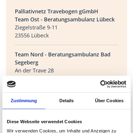
Palliativnetz Travebogen gGmbH
Team Ost - Beratungsambulanz Lübeck
Ziegelstraße 9-11
23556 Lübeck
Team Nord - Beratungsambulanz Bad
Segeberg
An der Trave 28
23795 Bad Segeberg
Team Süd - Beratungsambulanz Bad
Zustimmung
Details
Über Cookies
Oldesloe
Sandkamp 2
23843 Bad Oldesloe
Diese Webseite verwendet Cookies
Wir verwenden Cookies, um Inhalte und Anzeigen zu