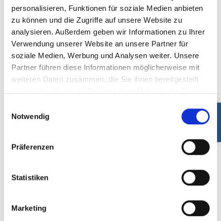
personalisieren, Funktionen für soziale Medien anbieten
Team West - Beratungsambulanz
zu können und die Zugriffe auf unsere Website zu
Kaltenkirchen
analysieren. Außerdem geben wir Informationen zu Ihrer
Hamburger Str. 75b
Verwendung unserer Website an unsere Partner für
24568 Kaltenkirchen
soziale Medien, Werbung und Analysen weiter. Unsere
Partner führen diese Informationen möglicherweise mit
weiteren Daten zusammen, die Sie ihnen bereitgestellt
Kontakt
haben oder die sie im Rahmen Ihrer Nutzung der Dienste
gesammelt haben.
Einwilligungsauswahl
Notwendig
Telefon:
0451 / 160 859 40
Präferenzen
Fax: 0451 / 160 859 99
E-Mail:
ost.beratungsambulanz@traveb
Statistiken
ogen.de
Marketing