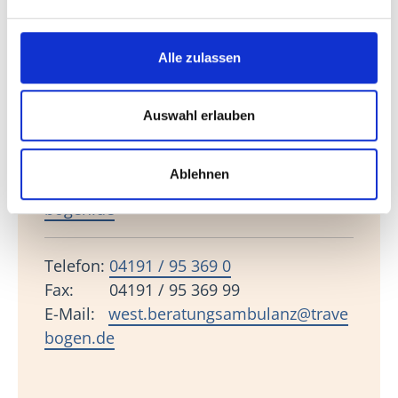
Telefon:
04551 / 89 362 0
Fax: 04551 / 89 362 99
E-Mail:
nord.koordination@travebogen.
Alle zulassen
de
Auswahl erlauben
Telefon:
04531 / 670 69 0
Fax: 04531 / 670 69 99
Ablehnen
E-Mail:
sued.beratungsambulanz@trave
bogen.de
Telefon:
04191 / 95 369 0
Fax: 04191 / 95 369 99
E-Mail:
west.beratungsambulanz@trave
bogen.de