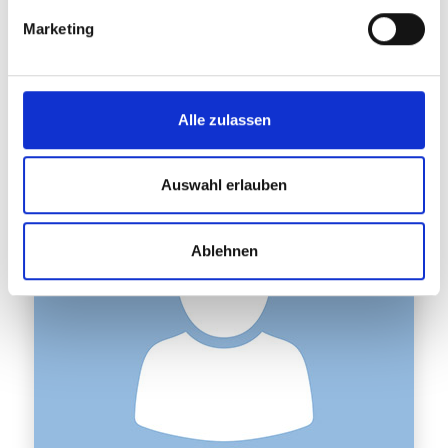
Marketing
Frederike Brakel-Ehrck
Alle zulassen
Palliative Care Pflegefachperson
Auswahl erlauben
Ablehnen