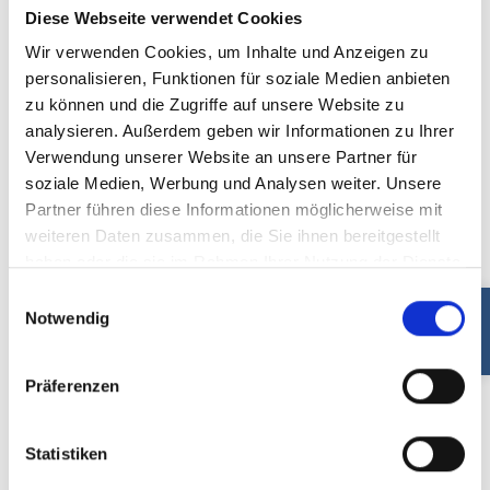
Diese Webseite verwendet Cookies
Wir verwenden Cookies, um Inhalte und Anzeigen zu
personalisieren, Funktionen für soziale Medien anbieten
zu können und die Zugriffe auf unsere Website zu
analysieren. Außerdem geben wir Informationen zu Ihrer
Verwendung unserer Website an unsere Partner für
soziale Medien, Werbung und Analysen weiter. Unsere
Lena Kattau
Partner führen diese Informationen möglicherweise mit
Stellvertretende Regionalleitung,
weiteren Daten zusammen, die Sie ihnen bereitgestellt
Palliative Care Pflegefachperson
haben oder die sie im Rahmen Ihrer Nutzung der Dienste
gesammelt haben.
Einwilligungsauswahl
Notwendig
Präferenzen
Statistiken