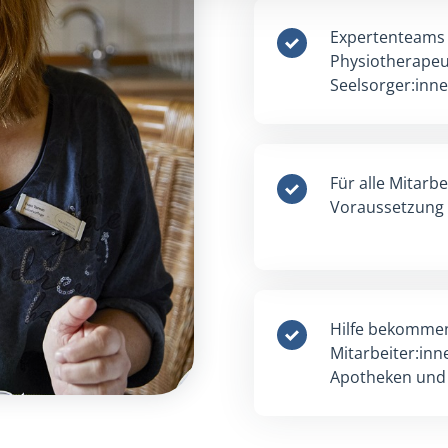
Unsere Experten
Zuhause einen 
ermöglichen – 
Wir sind immer 
Tagen der Woc
Wir unterstütz
bürokratischen